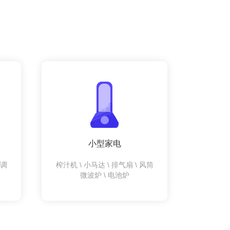
小型家电
空调
榨汁机 \ 小马达 \ 排气扇 \ 风筒
微波炉 \ 电池炉